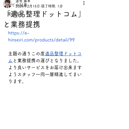
達也 藤本
全ての記事
2025年2月15日
読了時間: 1分
「遺品整理ドットコム」
業務提携
と業務提携
https://e-
hinseiri.com/products/detail/99
主題の通りこの度
遺品整理ドットコ
ム
と業務提携の運びとなりました。
より良いサービスをお届け出来ます
ようスタッフ一同一層精進してまい
ります。